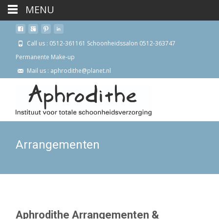
MENU
Call us : 0512-361161 Schoonheidssalon 0512-363747
Permanente Make-up
Mail us : aphrodithe@planet.nl
Arrangementen
Aphrodithe Arrangementen &