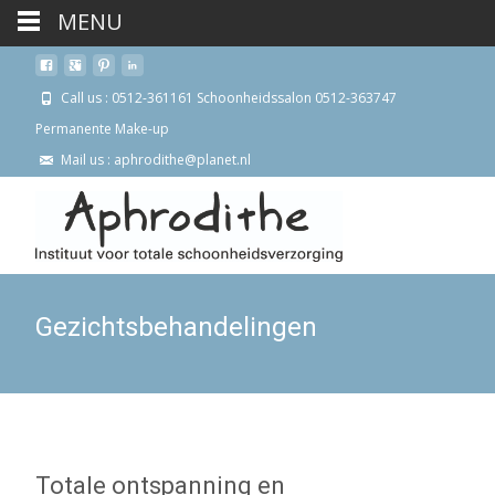
MENU
Call us : 0512-361161 Schoonheidssalon 0512-363747
Permanente Make-up
Mail us : aphrodithe@planet.nl
Gezichtsbehandelingen
Totale ontspanning en